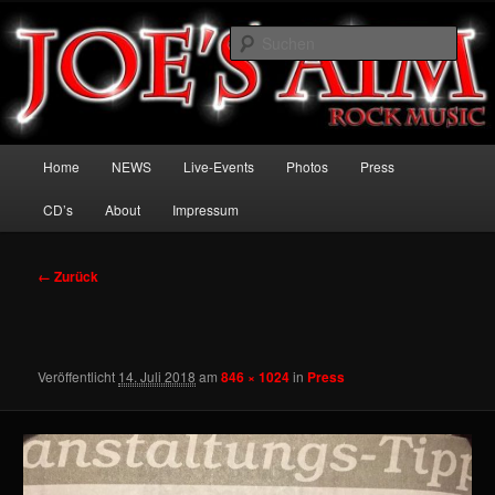
Zum
Welcome to the Rock
Inhalt
Such
wechseln
Joe's Aim
Hauptmenü
Home
NEWS
Live-Events
Photos
Press
CD’s
About
Impressum
Bilder-
← Zurück
Navigation
Veröffentlicht
14. Juli 2018
am
846 × 1024
in
Press