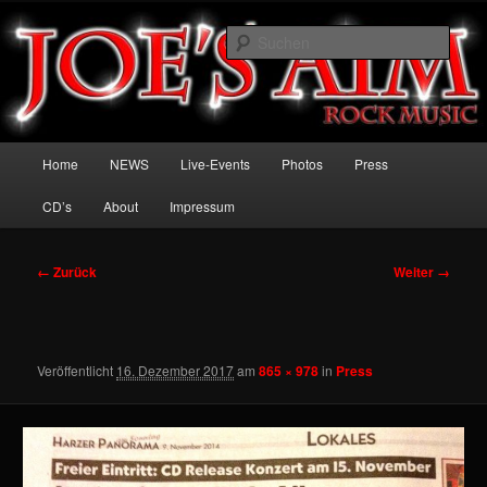
Zum
Welcome to the Rock
Inhalt
Such
wechseln
Joe's Aim
Hauptmenü
Home
NEWS
Live-Events
Photos
Press
CD’s
About
Impressum
Bilder-
← Zurück
Weiter →
Navigation
Veröffentlicht
16. Dezember 2017
am
865 × 978
in
Press