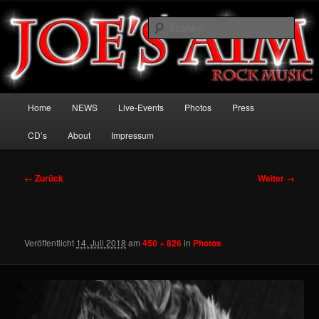
Zum
Welcome to the Rock
Inhalt
Such
wechseln
Joe's Aim
Hauptmenü
Home
NEWS
Live-Events
Photos
Press
CD’s
About
Impressum
Bilder-
← Zurück
Weiter →
Navigation
Veröffentlicht
14. Juli 2018
am
450 × 826
in
Photos