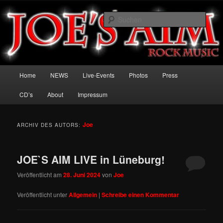
Zum
Zum
Welcome to the Rock
Inhalt
sekundären
Such
wechseln
Inhalt
wechseln
Joe's Aim
Hauptmenü
Home
NEWS
Live-Events
Photos
Press
CD’s
About
Impressum
Joe
ARCHIV DES AUTORS:
JOE`S AIM LIVE in Lüneburg!
Veröffentlicht am
28. Juni 2024
von
Joe
Veröffentlicht unter
Allgemein
|
Schreibe einen Kommentar