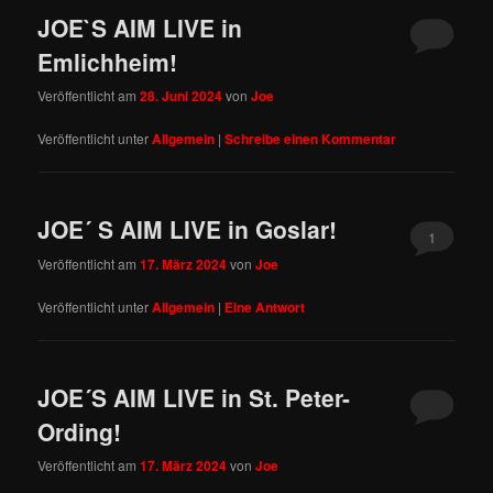
JOE`S AIM LIVE in
Emlichheim!
Veröffentlicht am
28. Juni 2024
von
Joe
Veröffentlicht unter
Allgemein
|
Schreibe einen Kommentar
JOE´ S AIM LIVE in Goslar!
1
Veröffentlicht am
17. März 2024
von
Joe
Veröffentlicht unter
Allgemein
|
Eine
Antwort
JOE´S AIM LIVE in St. Peter-
Ording!
Veröffentlicht am
17. März 2024
von
Joe