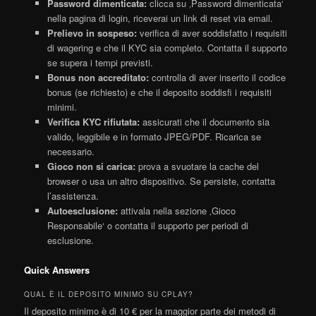
Password dimenticata:
clicca su ‚Password dimenticata‘
nella pagina di login, riceverai un link di reset via email.
Prelievo in sospeso:
verifica di aver soddisfatto i requisiti
di wagering e che il KYC sia completo. Contatta il supporto
se supera i tempi previsti.
Bonus non accreditato:
controlla di aver inserito il codice
bonus (se richiesto) e che il deposito soddisfi i requisiti
minimi.
Verifica KYC rifiutata:
assicurati che il documento sia
valido, leggibile e in formato JPEG/PDF. Ricarica se
necessario.
Gioco non si carica:
prova a svuotare la cache del
browser o usa un altro dispositivo. Se persiste, contatta
l’assistenza.
Autoesclusione:
attivala nella sezione ‚Gioco
Responsabile‘ o contatta il supporto per periodi di
esclusione.
Quick Answers
QUAL È IL DEPOSITO MINIMO SU CPLAY?
Il deposito minimo è di 10 € per la maggior parte dei metodi di